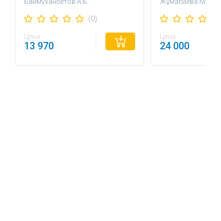
Баймуханбетов А.Б.
Жұмабаева М.Д.
Баймуханбетов Р.А.
Торшаева Ш.М.
(0)
Цена
Цена
13 970
24 000