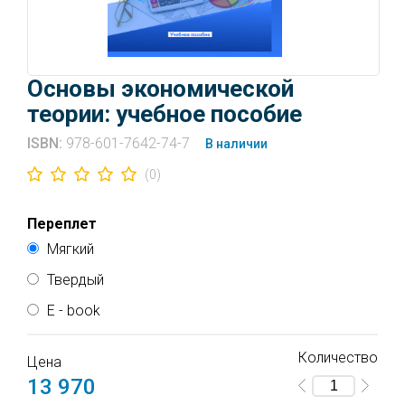
Основы экономической
теории: учебное пособие
ISBN:
978-601-7642-74-7
В наличии
(0)
Переплет
Мягкий
Твердый
E - book
Количество
Доступ к электронной книге активируется после
Цена
оплаты. Подтверждение об оплате придёт от
13 970
нашего сервера и от сервера платежной