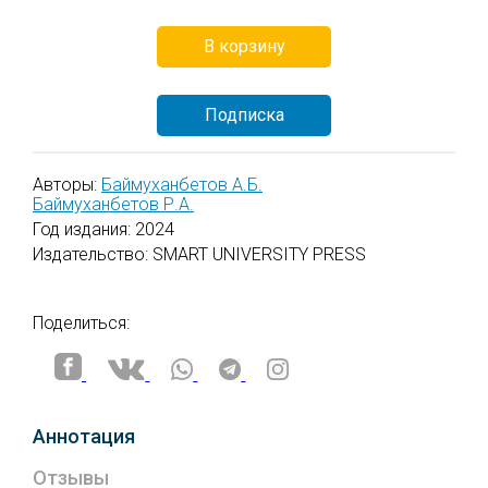
системы.
В корзину
Файлы электронных книг пользователям для
скачивания не предлагаются.
Подписка
Все приобретенные пользователем электронные
книги будут доступны в разделе личного
кабинета "Мои книги" на неограниченное время.
Авторы:
Баймуханбетов А.Б.
Баймуханбетов Р.А.
Год издания: 2024
Издательство: SMART UNIVERSITY PRESS
Поделиться:
Аннотация
Отзывы