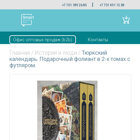
|
+7 701 189 26 85
+7 701 491 15 38
Офис оптовых продаж (b2b)
Контакты
Скачать прайс
Главная
/
История и люди
/
Тюркский
календарь. Подарочный фолиант в 2-х томах с
футляром.