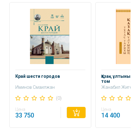
Край шести городов
Қазақ ұлтының тұ
том
Иминов Смаилжан
Жанабил Жигер
(0)
Цена
Цена
33 750
14 400