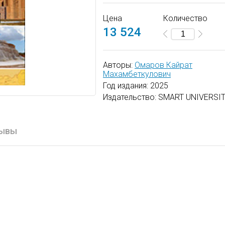
Доступ к электронной книге а
Цена
Количество
Подтверждение об оплате при
13 524
платежной системы.
Файлы электронных книг поль
Авторы:
Омаров Кайрат
предлагаются.
Махамбеткулович
Год издания: 2025
Все приобретенные пользоват
Издательство: SMART UNIVERSI
доступны в разделе личного к
время.
ывы