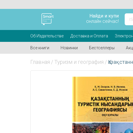
Найди и купи
онлайн сейчас!
Об Издательстве
Доставка и Оплата
Электрон
Все книги
Новинки
Бестселлеры
Акц
Главная
/
Туризм и география
/
Қазақста