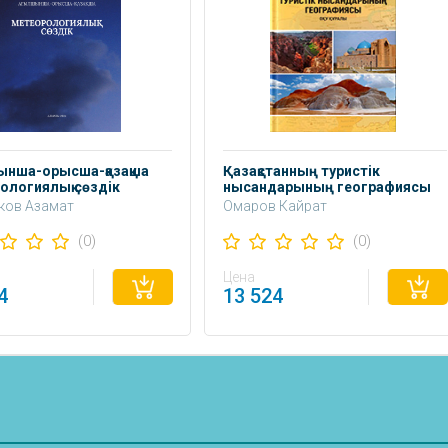
нша-орысша-қазақша
Қазақстанның туристік
ологиялық сөздік
нысандарының географиясы
ков Азамат
Омаров Кайрат
баевич
Махамбеткулович
(0)
(0)
схат Өмірзақұлы
Цена
4
13 524