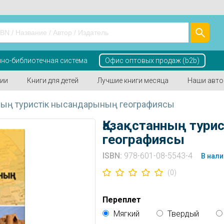
но-библиотечная система
Офис оптовых продаж (b2b)
ии
Книги для детей
Лучшие книги месяца
Наши авт
нның туристік нысандарының географиясы
Қазақстанның тури
географиясы
ISBN:
978-601-08-5543-4
В нали
(0)
Переплет
Мягкий
Твердый