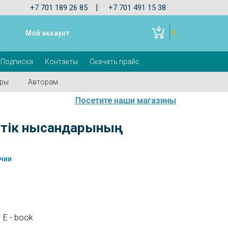
|
+7 701 189 26 85
+7 701 491 15 38
0
Мой аккаунт
Подписка
Контакты
Скачать прайс
оры
Авторам
Посетите наши магазины
стік нысандарының
чии
E - book