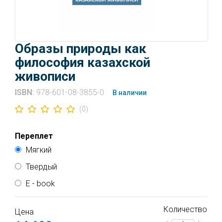
Образы природы как
философия казахской
живописи
ISBN:
978-601-08-3855-0
В наличии
(0)
Переплет
Мягкий
Твердый
E - book
Количество
Доступ к электронной книге активируется после
Цена
оплаты. Подтверждение об оплате придёт от