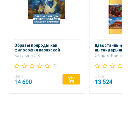
Образы природы как
Қазақстанның тур
философия казахской
нысандарының г
живописи
Батурина О.В.
Омаров Кайрат
Махамбеткулович
(0)
Цена
Цена
14 690
13 524