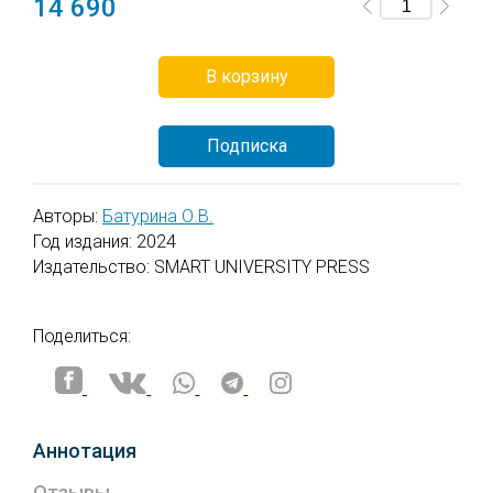
14 690
нашего сервера и от сервера платежной
системы.
В корзину
Файлы электронных книг пользователям для
скачивания не предлагаются.
Подписка
Все приобретенные пользователем электронные
книги будут доступны в разделе личного
кабинета "Мои книги" на неограниченное время.
Авторы:
Батурина О.В.
Год издания: 2024
Издательство: SMART UNIVERSITY PRESS
Поделиться:
Аннотация
Отзывы