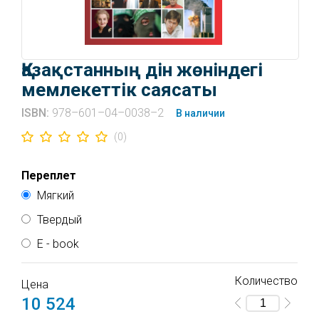
Қазақстанның дін жөніндегі
мемлекеттік саясаты
ISBN:
978–601–04–0038–2
В наличии
(0)
Переплет
Мягкий
Твердый
E - book
Количество
Доступ к электронной книге активируется после
Цена
оплаты. Подтверждение об оплате придёт от
10 524
нашего сервера и от сервера платежной