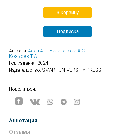
системы.
В корзину
Файлы электронных книг пользователям для
скачивания не предлагаются.
Подписка
Все приобретенные пользователем электронные
книги будут доступны в разделе личного
кабинета "Мои книги" на неограниченное время.
Авторы:
Асан А.Т.
Балапанова А.С.
Козырев Т.А.
Год издания: 2024
Издательство: SMART UNIVERSITY PRESS
Поделиться:
Аннотация
Отзывы