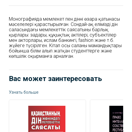
Монографияда мемлекет пен діннің өзара қатынасы
мәселелері қарастырылған. Сондай-ақ еліміздің дін
саласындағы мемлекеттік саясатының барлық
қырлары: заңдары, құқықтық актілері, субъектілер
мен акторлары, ислам банкингі, fashion және т.б.
жүйеге түсірілген. Кітап осы саланың мамандықтары
бойынша білім алып жатқан студенттерге және
көпшілік оқырманға арналған.
Вас может заинтересовать
Узнать больше