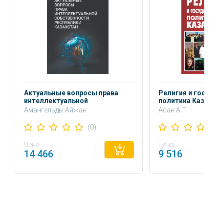
Актуальные вопросы права
Религия и госуда
интеллектуальной
политика Казахс
собственности Республики
Амангельды Айжан
Асан А.Т.
Казахстан: монография
Амангельдыкызы
Балапанова А.С.
(0)
Козырев Т.А.
Цена
Цена
14 466
9 516