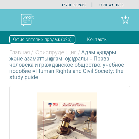
|
+7 701 189 26 85
+7 701 491 15 38
Офис оптовых продаж (b2b)
Контакты
Скачать прайс
Главная
/
Юриспруденция
/
Адам құқықтары
және азаматтық қоғам: оқу құралы = Права
человека и гражданское общество: учебное
пособие = Human Rights and Civil Society: the
study guide