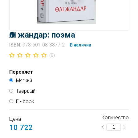
Өлі жандар: поэма
ISBN:
978-601-08-3877-2
В наличии
(0)
Переплет
Мягкий
Твердый
E - book
Количество
Доступ к электронной книге активируется после
Цена
оплаты. Подтверждение об оплате придёт от
10 722
нашего сервера и от сервера платежной
системы.