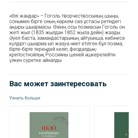
«Өлі жандар» – Гоголь творчествосының шыңы,
сонымен бірге оның көркем сөз ұстасы ретіндегі
ақырғы шығармасы. Өзінің осы поэмасын Гоголь он
жеті жыл (1835 жылдан 1852 жылға дейін) жазды.
Әуел баста, замандастарының айтуынша, көбінесе
күлдіргі шығарма ғып жазуға ниет етілген бұл поэма,
бірте-бірте тереңдей келіп, феодалдық-
крепостнойлық Россияны шеней әшкерелейтін
үлкен суретке айналды.
Вас может заинтересовать
Узнать больше