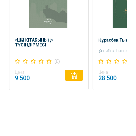
«ШӘЙ КІТАБЫНЫҢ»
Құрасбек Тыныб
ТҮСІНДІРМЕСІ
Құттыбек Тыныбек
(0)
Цена
Цена
9 500
28 500