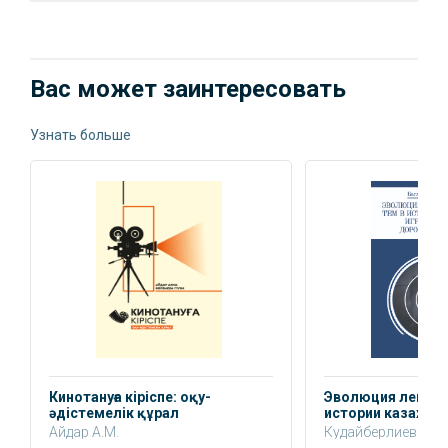
Вас может заинтересовать
Узнать больше
Кинотануға кіріспе: оқу-
Эволюция лейтмо
әдістемелік құрал
истории казахско
кино: дорога, до
Айдар А.М.
Кудайберлиев Баг