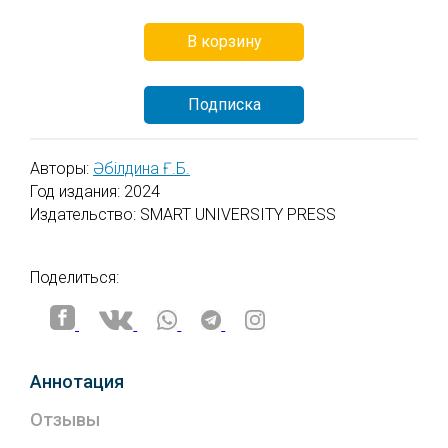
системы.
В корзину
Файлы электронных книг пользователям для
скачивания не предлагаются.
Подписка
Все приобретенные пользователем электронные
книги будут доступны в разделе личного
кабинета "Мои книги" на неограниченное время.
Авторы:
Əбілдина Ғ.Б.
Год издания: 2024
Издательство: SMART UNIVERSITY PRESS
Поделиться:
Аннотация
Отзывы