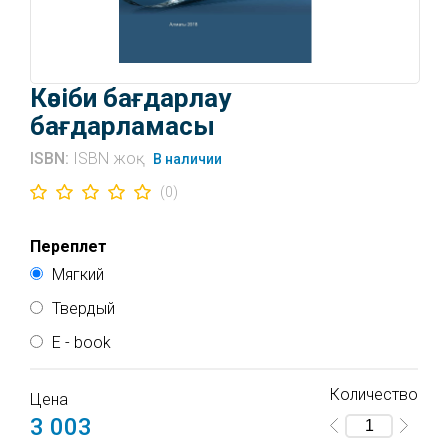
Кәсіби бағдарлау
бағдарламасы
ISBN:
ISBN жоқ
В наличии
(0)
Переплет
Мягкий
Твердый
E - book
Количество
Доступ к электронной книге активируется после
Цена
оплаты. Подтверждение об оплате придёт от
3 003
нашего сервера и от сервера платежной