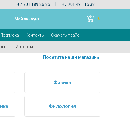
|
+7 701 189 26 85
+7 701 491 15 38
0
Мой аккаунт
Подписка
Контакты
Скачать прайс
оры
Авторам
Посетите наши магазины
я
Физика
гика
Филология