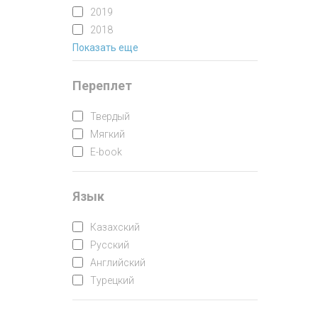
2019
2018
Показать еще
2017
2016
2015
Переплет
2014
Твердый
2013
Мягкий
2012
E-book
2011
2010
Язык
Казахский
Русский
Английский
Турецкий