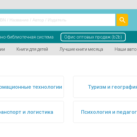
но-библиотечная система
Офис оптовых продаж (b2b)
ии
Книги для детей
Лучшие книги месяца
Наши авт
рмационные технологии
Туризм и географи
анспорт и логистика
Психология и педаго