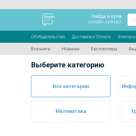
Найди и купи
онлайн сейчас!
Об Издательстве
Доставка и Оплата
Электрон
Все книги
Новинки
Бестселлеры
Акц
Выберите категорию
Все категории
Инфо
Математика
Тр