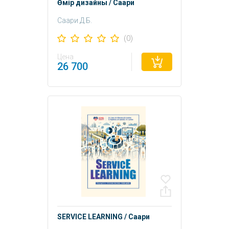
Өмір дизайны / Саари
Саари Д.Б.
(0)
Цена
26 700
SERVICE LEARNING / Саари