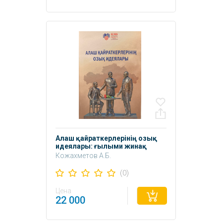
Алаш қайраткерлерінің озық
идеялары: ғылыми жинақ
Кожахметов А.Б.
(0)
Цена
22 000