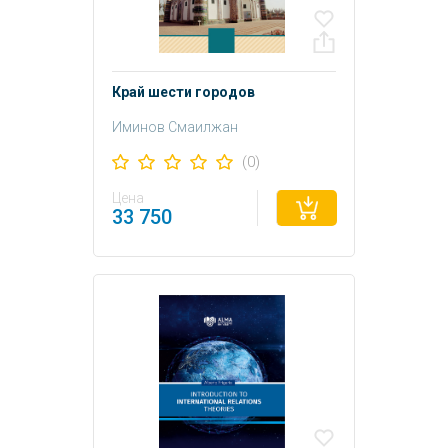
Край шести городов
Иминов Смаилжан
(0)
Цена
33 750