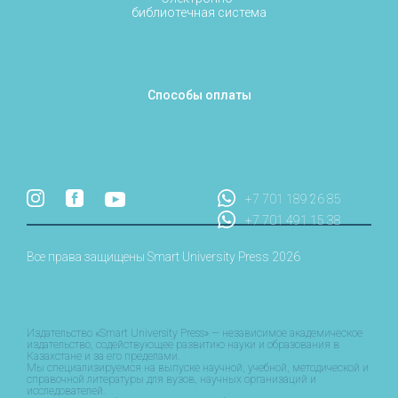
библиотечная система
Способы оплаты
+7 701 189 26 85
+7 701 491 15 38
Все права защищены Smart University Press 2026
Издательство «Smart University Press» — независимое академическое
издательство, содействующее развитию науки и образования в
Казахстане и за его пределами.
Мы специализируемся на выпуске научной, учебной, методической и
справочной литературы для вузов, научных организаций и
исследователей.