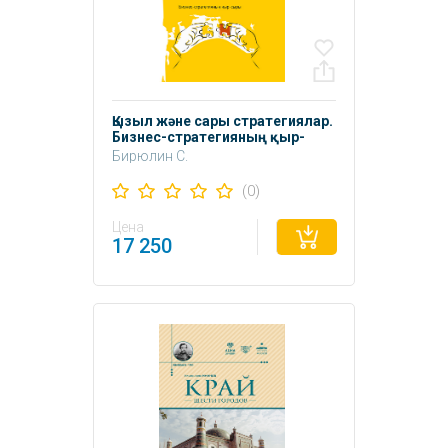
Қызыл және сары стратегиялар.
Бизнес-стратегияның қыр-
сыры
Бирюлин С.
(0)
Цена
17 250