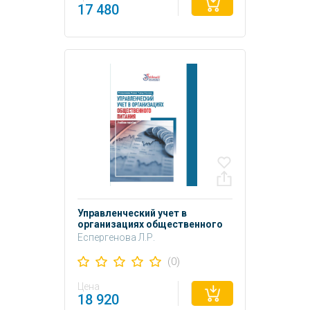
17 480
Управленческий учет в
организациях общественного
питания
Еспергенова Л.Р.
(0)
Цена
18 920