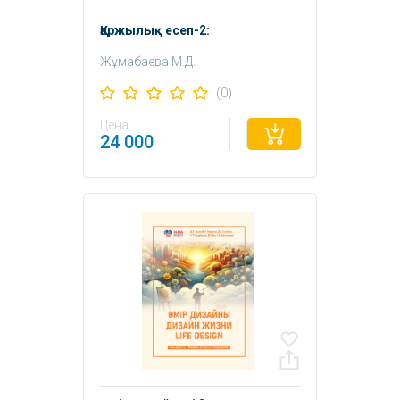
Қаржылық есеп-2:
Жұмабаева М.Д.
Торшаева Ш.М.
(0)
Цена
24 000