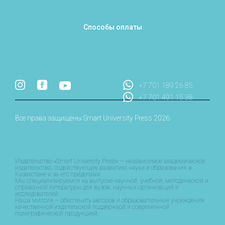
Способы оплаты
+7 701 189 26 85
+7 701 491 15 38
Все права защищены Smart University Press 2026
Издательство «Smart University Press» — независимое академическое
издательство, содействующее развитию науки и образования в
Казахстане и за его пределами.
Мы специализируемся на выпуске научной, учебной, методической и
справочной литературы для вузов, научных организаций и
исследователей.
Наша миссия — обеспечить авторов и образовательные учреждения
качественной издательской поддержкой и современной
полиграфической продукцией.