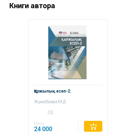
Книги автора
Қаржылық есеп-2:
Жұмабаева М.Д.
Торшаева Ш.М.
(0)
Цена
24 000