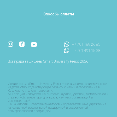
Способы оплаты
+7 701 189 26 85
+7 701 491 15 38
Все права защищены Smart University Press 2026
Издательство «Smart University Press» — независимое академическое
издательство, содействующее развитию науки и образования в
Казахстане и за его пределами.
Мы специализируемся на выпуске научной, учебной, методической и
справочной литературы для вузов, научных организаций и
исследователей.
Наша миссия — обеспечить авторов и образовательные учреждения
качественной издательской поддержкой и современной
полиграфической продукцией.