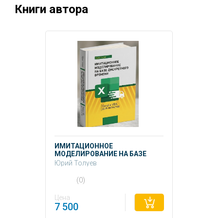
Книги автора
ИМИТАЦИОННОЕ
МОДЕЛИРОВАНИЕ НА БАЗЕ
ДИСКРЕТНОГО ВРЕМЕНИ.
Юрий Толуев
EXCEL И VBA
(0)
Цена
7 500