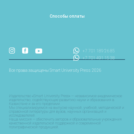
Способы оплаты
+7 701 189 26 85
+7 701 491 15 38
Все права защищены Smart University Press 2026
Издательство «Smart University Press» — независимое академическое
издательство, содействующее развитию науки и образования в
Казахстане и за его пределами.
Мы специализируемся на выпуске научной, учебной, методической и
справочной литературы для вузов, научных организаций и
исследователей.
Наша миссия — обеспечить авторов и образовательные учреждения
качественной издательской поддержкой и современной
полиграфической продукцией.