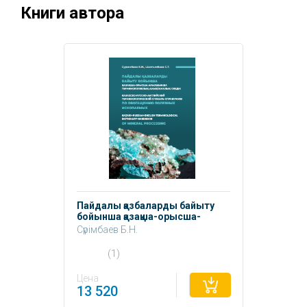
Книги автора
Пайдалы қазбаларды байыту
бойынша қазақша-орысша-
ағылшынша терминологиялық
Сүрімбаев Б.Н.
анықтамалық сөздік.
Шалғымбаев С.Т.
(1)
Цена
13 520