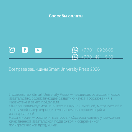
Способы оплаты
+7 701 189 26 85
+7 701 491 15 38
Все права защищены Smart University Press 2026
Издательство «Smart University Press» — независимое академическое
издательство, содействующее развитию науки и образования в
Казахстане и за его пределами.
Мы специализируемся на выпуске научной, учебной, методической и
справочной литературы для вузов, научных организаций и
исследователей.
Наша миссия — обеспечить авторов и образовательные учреждения
качественной издательской поддержкой и современной
полиграфической продукцией.