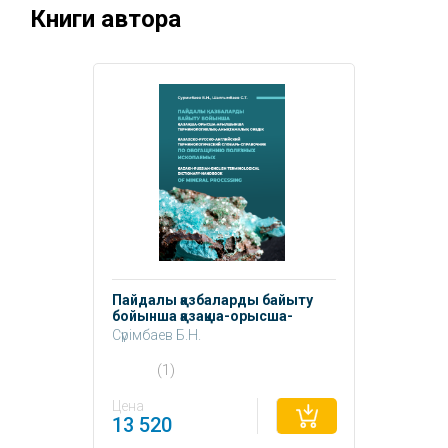
Книги автора
Пайдалы қазбаларды байыту
бойынша қазақша-орысша-
ағылшынша терминологиялық
Сүрімбаев Б.Н.
анықтамалық сөздік.
Шалғымбаев С.Т.
(1)
Цена
13 520