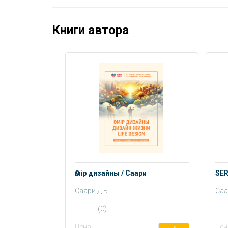
Книги автора
Өмір дизайны / Саари
SER
Саари Д.Б.
Саа
(0)
Цена
Цен