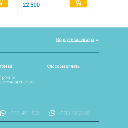
22 500
Вернуться наверх
rtRead
Способы оплаты
тронно-
иотечная система
+7 701 491 15 38
+7 701 189 26 85