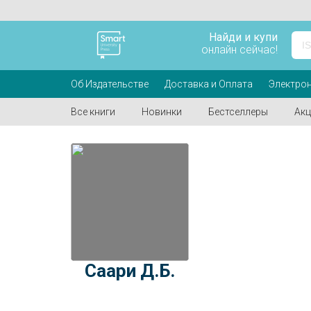
Найди и купи
онлайн сейчас!
Об Издательстве
Доставка и Оплата
Электрон
Все книги
Новинки
Бестселлеры
Акц
Саари Д.Б.