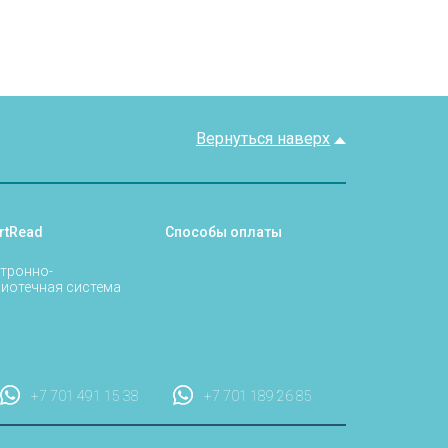
Вернуться наверх
rtRead
Способы оплаты
тронно-
иотечная система
+7 701 491 15 38
+7 701 189 26 85