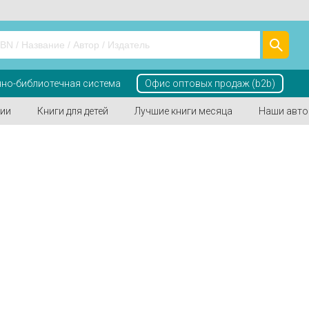
но-библиотечная система
Офис оптовых продаж (b2b)
ии
Книги для детей
Лучшие книги месяца
Наши авт