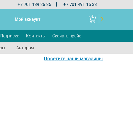
|
+7 701 189 26 85
+7 701 491 15 38
0
Мой аккаунт
Подписка
Контакты
Скачать прайс
оры
Авторам
Посетите наши магазины