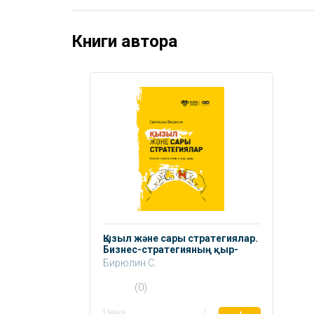
Книги автора
Қызыл және сары стратегиялар.
Бизнес-стратегияның қыр-
сыры
Бирюлин С.
(0)
Цена