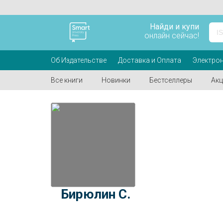
Найди и купи
онлайн сейчас!
Об Издательстве
Доставка и Оплата
Электрон
Все книги
Новинки
Бестселлеры
Акц
Бирюлин С.